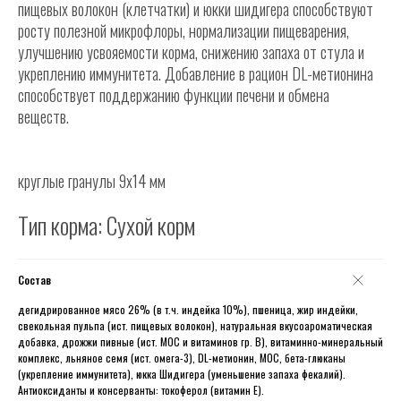
пищевых волокон (клетчатки) и юкки шидигера способствуют
росту полезной микрофлоры, нормализации пищеварения,
улучшению усвояемости корма, снижению запаха от стула и
укреплению иммунитета. Добавление в рацион DL-метионина
способствует поддержанию функции печени и обмена
веществ.
круглые гранулы 9х14 мм
Тип корма: Сухой корм
Состав
дегидрированное мясо 26% (в т.ч. индейка 10%), пшеница, жир индейки,
свекольная пульпа (ист. пищевых волокон), натуральная вкусоароматическая
добавка, дрожжи пивные (ист. МОС и витаминов гр. В), витаминно-минеральный
комплекс, льняное семя (ист. омега-3), DL-метионин, МОС, бета-глюканы
(укрепление иммунитета), юкка Шидигера (уменьшение запаха фекалий).
Антиоксиданты и консерванты: токоферол (витамин Е).